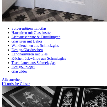
Sprossentüren mit Glas
Haustüren mit Glaseinsatz
Lichtausschnitte & Türfüllungen
Glastüren mit Dekor
Wandleuchten aus Schmelzglas
Design-Glasduschen
Landhaustüren mit Glas
Küchenrückwände aus Schmelzglas
Tischplatten aus Schmelzglas
Design-Spiegel
Glasbilder
Alle ansehen →
Historische Gläser