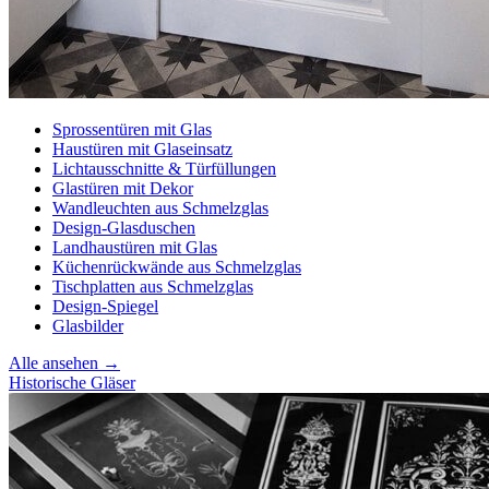
Sprossentüren mit Glas
Haustüren mit Glaseinsatz
Lichtausschnitte & Türfüllungen
Glastüren mit Dekor
Wandleuchten aus Schmelzglas
Design-Glasduschen
Landhaustüren mit Glas
Küchenrückwände aus Schmelzglas
Tischplatten aus Schmelzglas
Design-Spiegel
Glasbilder
Alle ansehen →
Historische Gläser