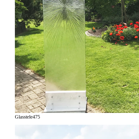
Glasstele
475