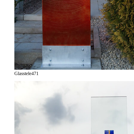
Glasstele
471