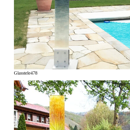
Glasstele
478