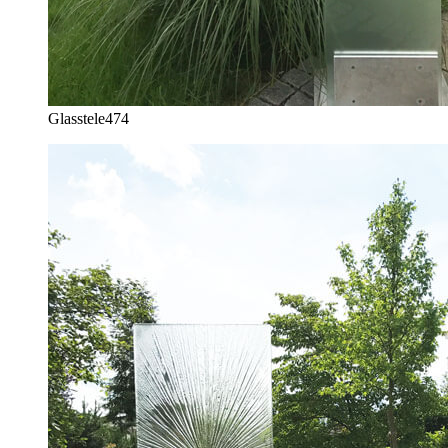
Glasstele
474