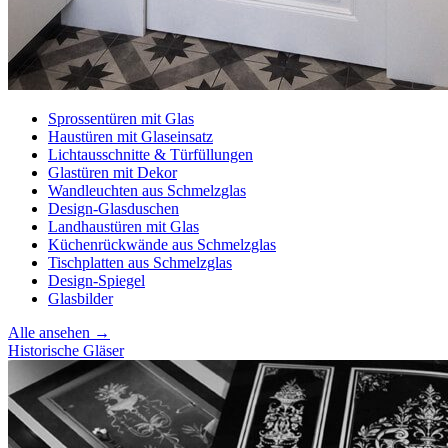
Sprossentüren mit Glas
Haustüren mit Glaseinsatz
Lichtausschnitte & Türfüllungen
Glastüren mit Dekor
Wandleuchten aus Schmelzglas
Design-Glasduschen
Landhaustüren mit Glas
Küchenrückwände aus Schmelzglas
Tischplatten aus Schmelzglas
Design-Spiegel
Glasbilder
Alle ansehen →
Historische Gläser