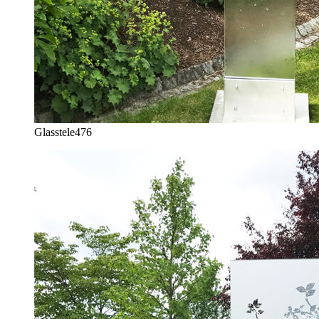
Glasstele
476