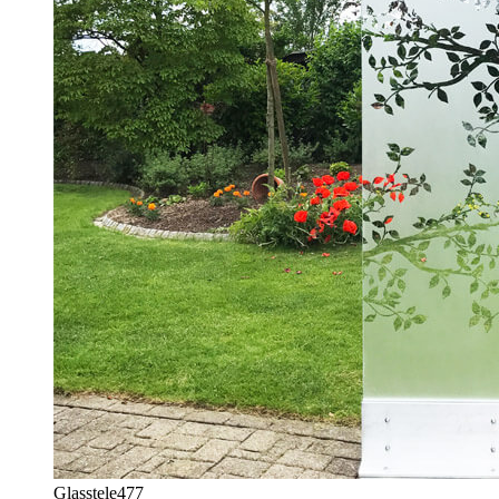
Glasstele
477