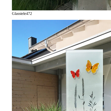
Glasstele
472