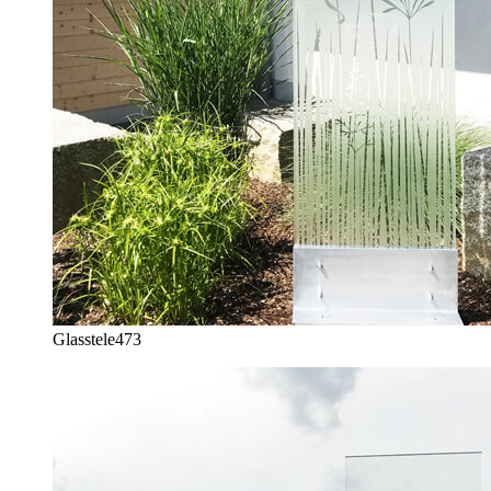
Glasstele
473