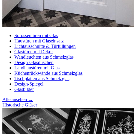
Sprossentüren mit Glas
Haustüren mit Glaseinsatz
Lichtausschnitte & Türfüllungen
Glastüren mit Dekor
Wandleuchten aus Schmelzglas
Design-Glasduschen
Landhaustüren mit Glas
Küchenrückwände aus Schmelzglas
Tischplatten aus Schmelzglas
Design-Spiegel
Glasbilder
Alle ansehen →
Historische Gläser