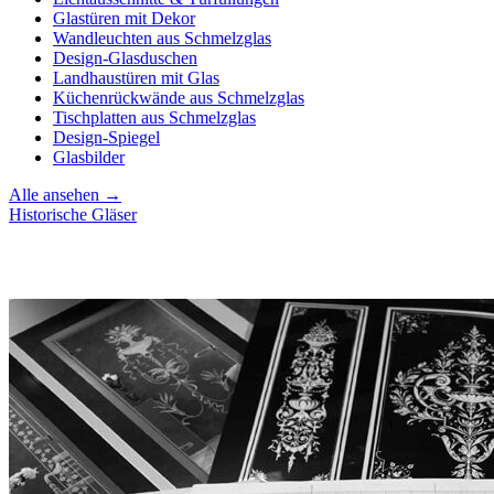
Glastüren mit Dekor
Wandleuchten aus Schmelzglas
Design-Glasduschen
Landhaustüren mit Glas
Küchenrückwände aus Schmelzglas
Tischplatten aus Schmelzglas
Design-Spiegel
Glasbilder
Alle ansehen →
Historische Gläser