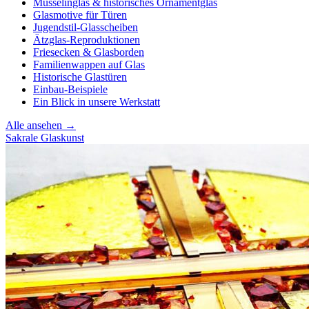
Musselinglas & historisches Ornamentglas
Glasmotive für Türen
Jugendstil-Glasscheiben
Ätzglas-Reproduktionen
Friesecken & Glasborden
Familienwappen auf Glas
Historische Glastüren
Einbau-Beispiele
Ein Blick in unsere Werkstatt
Alle ansehen →
Sakrale Glaskunst