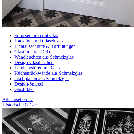
Sprossentüren mit Glas
Haustüren mit Glaseinsatz
Lichtausschnitte & Türfüllungen
Glastüren mit Dekor
Wandleuchten aus Schmelzglas
Design-Glasduschen
Landhaustüren mit Glas
Küchenrückwände aus Schmelzglas
Tischplatten aus Schmelzglas
Design-Spiegel
Glasbilder
Alle ansehen →
Historische Gläser