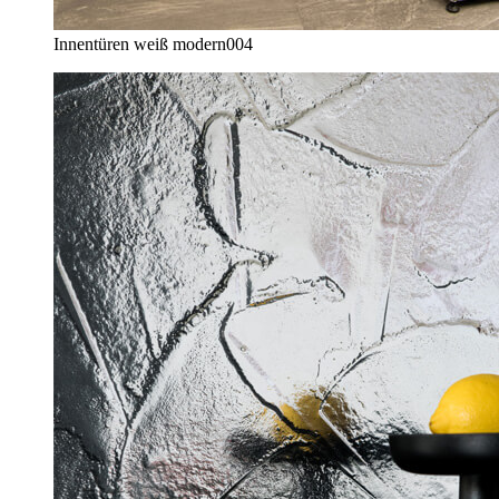
Innentüren weiß modern
004