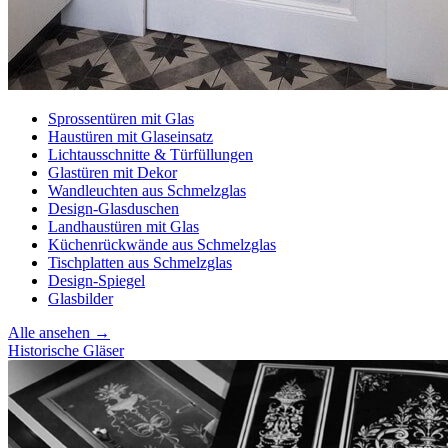
Sprossentüren mit Glas
Haustüren mit Glaseinsatz
Lichtausschnitte & Türfüllungen
Glastüren mit Dekor
Wandleuchten aus Schmelzglas
Design-Glasduschen
Landhaustüren mit Glas
Küchenrückwände aus Schmelzglas
Tischplatten aus Schmelzglas
Design-Spiegel
Glasbilder
Alle ansehen →
Historische Gläser