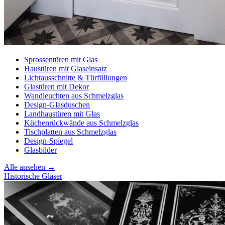
Sprossentüren mit Glas
Haustüren mit Glaseinsatz
Lichtausschnitte & Türfüllungen
Glastüren mit Dekor
Wandleuchten aus Schmelzglas
Design-Glasduschen
Landhaustüren mit Glas
Küchenrückwände aus Schmelzglas
Tischplatten aus Schmelzglas
Design-Spiegel
Glasbilder
Alle ansehen →
Historische Gläser